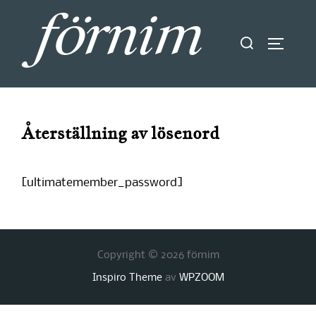
Hoppa
till
Sök
SLÅ PÅ
innehåll
efter:
Återställning av lösenord
[ultimatemember_password]
Copyright © 2026 förnim
Inspiro Theme
av
WPZOOM